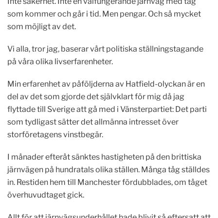
Inte säkerhet. Inte en välfungerande järnväg med tåg
som kommer och går i tid. Men pengar. Och så mycket
som möjligt av det.
Vi alla, tror jag, baserar vårt politiska ställningstagande
på våra olika livserfarenheter.
Min erfarenhet av påföljderna av Hatfield-olyckan är en
del av det som gjorde det självklart för mig då jag
flyttade till Sverige att gå med i Vänsterpartiet: Det parti
som tydligast sätter det allmänna intresset över
storföretagens vinstbegär.
I månader efteråt sänktes hastigheten på den brittiska
järnvägen på hundratals olika ställen. Många tåg ställdes
in. Restiden hem till Manchester fördubblades, om tåget
överhuvudtaget gick.
Allt för att järnvägsunderhållet hade blivit så eftersatt att