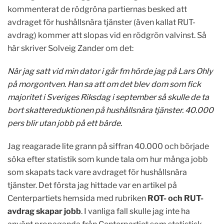
kommenterat de rödgröna partiernas besked att
avdraget för hushållsnära tjänster (även kallat RUT-
avdrag) kommer att slopas vid en rödgrön valvinst. Så
här skriver Solveig Zander om det:
När jag satt vid min dator i går fm hörde jag på Lars Ohly
på morgontven. Han sa att om det blev dom som fick
majoritet i Sveriges Riksdag i september så skulle de ta
bort skattereduktionen på hushållsnära tjänster. 40.000
pers blir utan jobb på ett bärde.
Jag reagarade lite grann på siffran 40.000 och började
söka efter statistik som kunde tala om hur många jobb
som skapats tack vare avdraget för hushållsnära
tjänster. Det första jag hittade var en artikel på
Centerpartiets hemsida med rubriken
ROT- och RUT-
avdrag skapar jobb
. I vanliga fall skulle jag inte ha