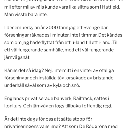
mil efter mil av räls kunde vara lika slitna som i Hatfield.
Man visste bara inte.
I decemberkylan år 2000 fann jag ett Sverige där
förseningar räknades i minuter, inte i timmar. Det kändes
som om jag hade flyttat från ett u-land till ett i-land. Till
ett väl fungerande samhälle, med ett väl fungerande
järnvägsnät.
Känns det så idag? Nej, inte mitt i en vinter av otaliga
förseningar och inställda tåg, orsakade av bristande
underhåll såväl som av kyla och snö.
Englands privatiserade banverk, Railtrack, sattes i
konkurs. Och järnvägen togs tillbaka i offentlig regi.
Är det inte dags för oss att sätta stopp för
privatiseringens vansinne? Att som De Rödgröna med