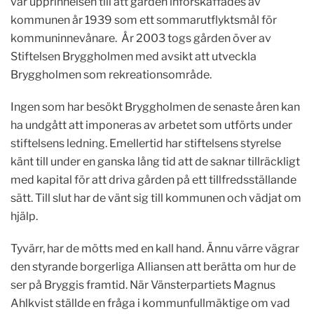
var upprinnelsen till att gården införskaffades av
kommunen år 1939 som ett sommarutflyktsmål för
kommuninnevånare. År 2003 togs gården över av
Stiftelsen Bryggholmen med avsikt att utveckla
Bryggholmen som rekreationsområde.
Ingen som har besökt Bryggholmen de senaste åren kan
ha undgått att imponeras av arbetet som utförts under
stiftelsens ledning. Emellertid har stiftelsens styrelse
känt till under en ganska lång tid att de saknar tillräckligt
med kapital för att driva gården på ett tillfredsställande
sätt. Till slut har de vänt sig till kommunen och vädjat om
hjälp.
Tyvärr, har de mötts med en kall hand. Ännu värre vägrar
den styrande borgerliga Alliansen att berätta om hur de
ser på Bryggis framtid. När Vänsterpartiets Magnus
Ahlkvist ställde en fråga i kommunfullmäktige om vad