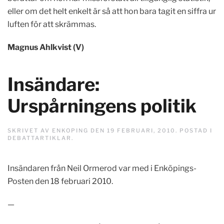
eller om det helt enkelt är så att hon bara tagit en siffra ur
luften för att skrämmas.
Magnus Ahlkvist (V)
Insändare:
Urspårningens politik
SKRIVET AV
ENKOPING
DEN
19 FEBRUARI, 2010
. POSTAD I
DEBATTARTIKLAR
.
Insändaren från Neil Ormerod var med i Enköpings-
Posten den 18 februari 2010.
—