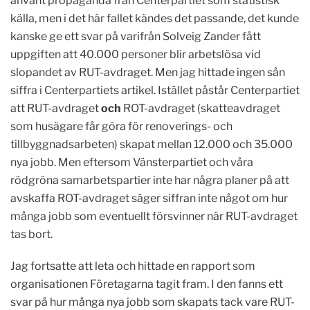
använt propaganda från Centerpartiet som statistisk
källa, men i det här fallet kändes det passande, det kunde
kanske ge ett svar på varifrån Solveig Zander fått
uppgiften att 40.000 personer blir arbetslösa vid
slopandet av RUT-avdraget. Men jag hittade ingen sån
siffra i Centerpartiets artikel. Istället påstår Centerpartiet
att RUT-avdraget
och
ROT-avdraget (skatteavdraget
som husägare får göra för renoverings- och
tillbyggnadsarbeten) skapat mellan 12.000 och 35.000
nya jobb. Men eftersom Vänsterpartiet och våra
rödgröna samarbetspartier inte har några planer på att
avskaffa ROT-avdraget säger siffran inte något om hur
många jobb som eventuellt försvinner när RUT-avdraget
tas bort.
Jag fortsatte att leta och hittade en rapport som
organisationen Företagarna tagit fram. I den fanns ett
svar på hur många nya jobb som skapats tack vare RUT-