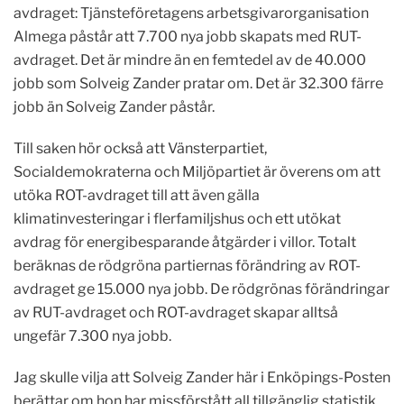
avdraget: Tjänsteföretagens arbetsgivarorganisation
Almega påstår att 7.700 nya jobb skapats med RUT-
avdraget. Det är mindre än en femtedel av de 40.000
jobb som Solveig Zander pratar om. Det är 32.300 färre
jobb än Solveig Zander påstår.
Till saken hör också att Vänsterpartiet,
Socialdemokraterna och Miljöpartiet är överens om att
utöka ROT-avdraget till att även gälla
klimatinvesteringar i flerfamiljshus och ett utökat
avdrag för energibesparande åtgärder i villor. Totalt
beräknas de rödgröna partiernas förändring av ROT-
avdraget ge 15.000 nya jobb. De rödgrönas förändringar
av RUT-avdraget och ROT-avdraget skapar alltså
ungefär 7.300 nya jobb.
Jag skulle vilja att Solveig Zander här i Enköpings-Posten
berättar om hon har missförstått all tillgänglig statistik,