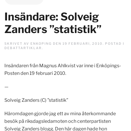
Insändare: Solveig
Zanders ”statistik”
SKRIVET AV
ENKOPING
DEN
19 FEBRUARI, 2010
. POSTAD I
DEBATTARTIKLAR
.
Insändaren från Magnus Ahlkvist var inne i Enköpings-
Posten den 19 februari 2010.
—
Solveig Zanders (C) ”statistik”
Häromdagen gjorde jag ett av mina återkommande
besök på riksdagsledamoten och centerpartisten
Solveig Zanders blogg. Den här dagen hade hon