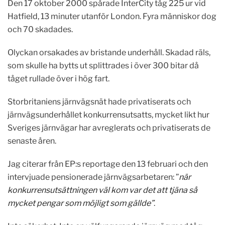
Den 17 oktober 2000 spårade InterCity tåg 225 ur vid
Hatfield, 13 minuter utanför London. Fyra människor dog
och 70 skadades.
Olyckan orsakades av bristande underhåll. Skadad räls,
som skulle ha bytts ut splittrades i över 300 bitar då
tåget rullade över i hög fart.
Storbritaniens järnvägsnät hade privatiserats och
järnvägsunderhållet konkurrensutsatts, mycket likt hur
Sveriges järnvägar har avreglerats och privatiserats de
senaste åren.
Jag citerar från EP:s reportage den 13 februari och den
intervjuade pensionerade järnvägsarbetaren: ”
när
konkurrensutsättningen väl kom var det att tjäna så
mycket pengar som möjligt som gällde”
.