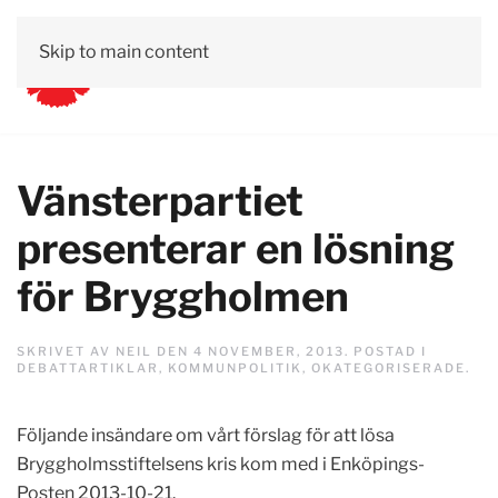
Skip to main content
Vänsterpartiet
presenterar en lösning
för Bryggholmen
SKRIVET AV
NEIL
DEN
4 NOVEMBER, 2013
. POSTAD I
DEBATTARTIKLAR
,
KOMMUNPOLITIK
,
OKATEGORISERADE
.
Följande insändare om vårt förslag för att lösa
Bryggholmsstiftelsens kris kom med i Enköpings-
Posten 2013-10-21.