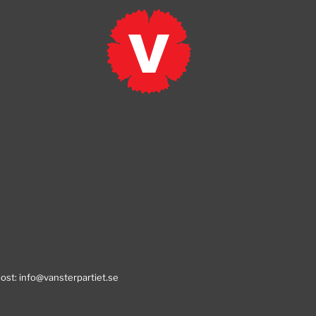
post:
info@vansterpartiet.se