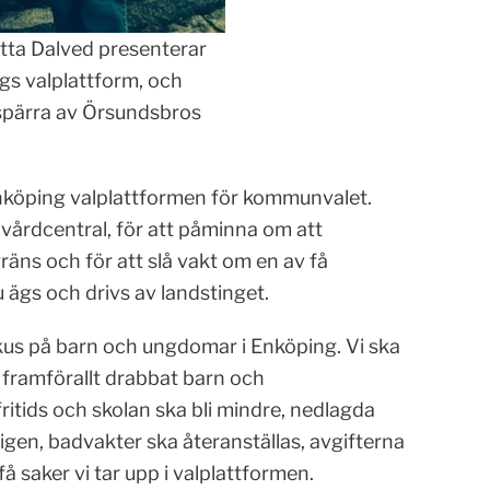
tta Dalved presenterar
gs valplattform, och
 spärra av Örsundsbros
Enköping valplattformen för kommunvalet.
årdcentral, för att påminna om att
äns och för att slå vakt om en av få
ägs och drivs av landstinget.
okus på barn och ungdomar i Enköping. Vi ska
framförallt drabbat barn och
tids och skolan ska bli mindre, nedlagda
gen, badvakter ska återanställas, avgifterna
få saker vi tar upp i valplattformen.