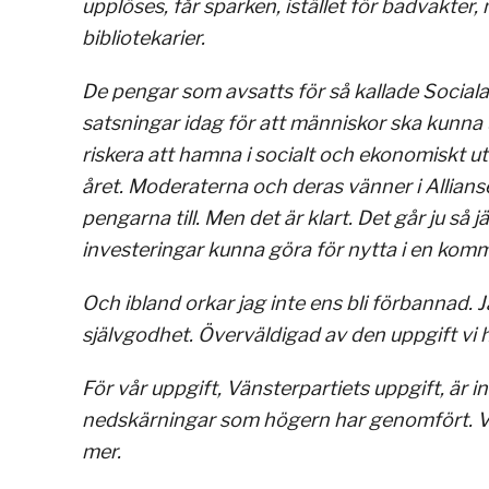
upplöses, får sparken, istället för badvakte
bibliotekarier.
De pengar som avsatts för så kallade Sociala
satsningar idag för att människor ska kunna utv
riskera att hamna i socialt och ekonomiskt 
året. Moderaterna och deras vänner i Allians
pengarna till. Men det är klart. Det går ju så j
investeringar kunna göra för nytta i en komm
Och ibland orkar jag inte ens bli förbannad. J
självgodhet. Överväldigad av den uppgift vi h
För vår uppgift, Vänsterpartiets uppgift, är int
nedskärningar som högern har genomfört. Vår
mer.