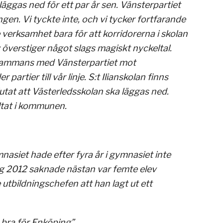
läggas ned för ett par år sen. Vänsterpartiet
gen. Vi tyckte inte, och vi tycker fortfarande
 verksamhet bara för att korridorerna i skolan
 överstiger något slags magiskt nyckeltal.
illsammans med Vänsterpartiet mot
artier till vår linje. S:t Ilianskolan finns
utat att Västerledsskolan ska läggas ned.
ltat i kommunen.
asiet hade efter fyra år i gymnasiet inte
yg 2012 saknade nästan var femte elev
tbildningschefen att han lagt ut ett
bra för Enköping”.