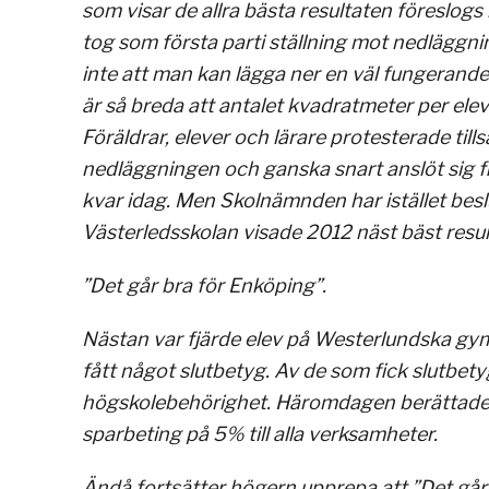
som visar de allra bästa resultaten föreslogs 
tog som första parti ställning mot nedläggnin
inte att man kan lägga ner en väl fungerande
är så breda att antalet kvadratmeter per elev
Föräldrar, elever och lärare protesterade t
nedläggningen och ganska snart anslöt sig fler p
kvar idag. Men Skolnämnden har istället besl
Västerledsskolan visade 2012 näst bäst resu
”Det går bra för Enköping”.
Nästan var fjärde elev på Westerlundska gymn
fått något slutbetyg. Av de som fick slutbet
högskolebehörighet. Häromdagen berättade u
sparbeting på 5% till alla verksamheter.
Ändå fortsätter högern upprepa att ”Det går 