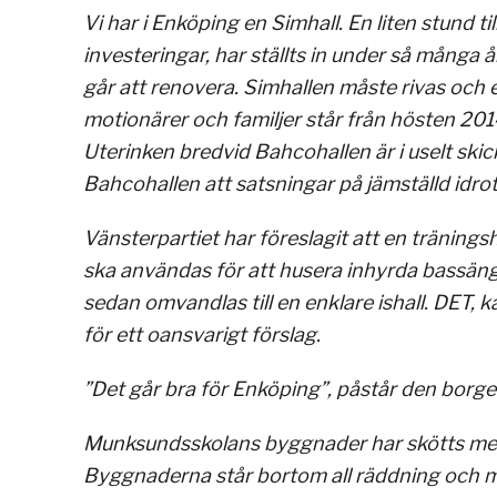
Vi har i Enköping en Simhall. En liten stund til
investeringar, har ställts in under så många 
går att renovera. Simhallen måste rivas och 
motionärer och familjer står från hösten 201
Uterinken bredvid Bahcohallen är i uselt ski
Bahcohallen att satsningar på jämställd idrott
Vänsterpartiet har föreslagit att en träning
ska användas för att husera inhyrda bassäng
sedan omvandlas till en enklare ishall. DET,
för ett oansvarigt förslag.
”Det går bra för Enköping”, påstår den borger
Munksundsskolans byggnader har skötts me
Byggnaderna står bortom all räddning och m