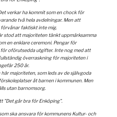
. Det verkar ha kommit som en chock för
varande två hela avdelningar. Men att
förvånar faktiskt inte mig.
Där stod att majoriteten tänkt uppmärksamma
nom en enklare ceremoni. Pengar för
ör oförutsedda utgifter. Inte nog med att
lständig överraskning för majoriteten i
gefär 250 år.
n här majoriteten, som leds av de självgoda
r förskoleplatser åt barnen i kommunen. Men
tälls utan barnomsorg.
t ”Det går bra för Enköping”.
som ska ansvara för kommunens Kultur- och