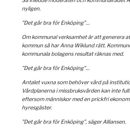
Så inledde moderaten och kommunalrådet A
nyligen.
”Det går bra för Enköping”…
Om kommunal verksamhet är att generera at
kommun så har Anna Wiklund rätt. Kommunen
kommunala bolagens resultat räknas med.
”Det går bra för Enköping”…
Antalet vuxna som behöver vård på institution,
Vårdplanerna i missbruksvården kan inte full
eftersom människor med en prickfri ekonomi 
hyresgäster.
”Det går bra för Enköping”, säger Alliansen.