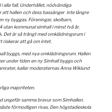
l i alla fall. Underhållet, nödvändiga
år att hallen och dess bassänger inte längre
en ny byggas. Föreningar, skolbarn,
4 utan kommunal simhall i minst två år.
ck. Det är så trångt med omklädningsrum i
 riskerar att gå om intet.
shall byggs, med nya omklädningsrum. Hallen
er under tiden en ny Simhall byggs och
 kamrater, kallar moderaternas Anna Wiklund
liga majoriteten.
d ungefär samma bravur som Simhallen.
åste förmodligen rivas. Den högstadieskola