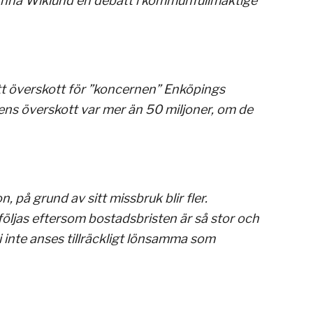
nna Wiklund en debatt i kommunfullmäktige
t överskott för ”koncernen” Enköpings
s överskott var mer än 50 miljoner, om de
 på grund av sitt missbruk blir fler.
följas eftersom bostadsbristen är så stor och
inte anses tillräckligt lönsamma som