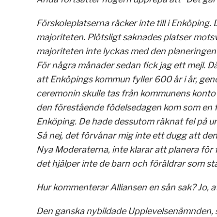
Förskoleplatserna räcker inte till i Enköping
majoriteten. Plötsligt saknades platser mots
majoriteten inte lyckas med den planeringen 
För några månader sedan fick jag ett mejl. 
att Enköpings kommun fyller 600 år i år, ge
ceremonin skulle tas från kommunens konto f
den förestående födelsedagen kom som en ful
Enköping. De hade dessutom räknat fel på un
Så nej, det förvånar mig inte ett dugg att de
Nya Moderaterna, inte klarar att planera fö
det hjälper inte de barn och föräldrar som s
Hur kommenterar Alliansen en sån sak? Jo, at
Den ganska nybildade Upplevelsenämnden, 