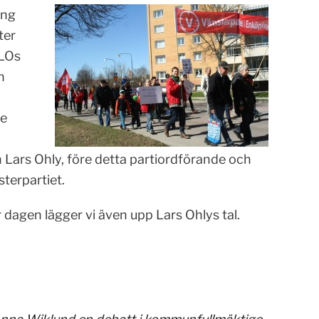
ing
ter
 LOs
n
te
 Lars Ohly, före detta partiordförande och
terpartiet.
 dagen lägger vi även upp Lars Ohlys tal.