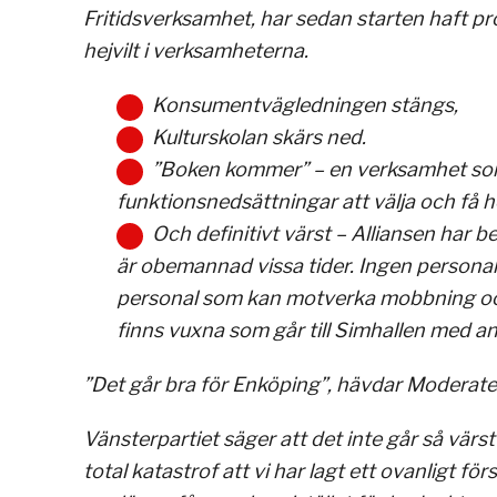
Fritidsverksamhet, har sedan starten haft 
hejvilt i verksamheterna.
Konsumentvägledningen stängs,
Kulturskolan skärs ned.
”Boken kommer” – en verksamhet som
funktionsnedsättningar att välja och få he
Och definitivt värst – Alliansen har be
är obemannad vissa tider. Ingen personal s
personal som kan motverka mobbning och se
finns vuxna som går till Simhallen med an
”Det går bra för Enköping”, hävdar Moderat
Vänsterpartiet säger att det inte går så vär
total katastrof att vi har lagt ett ovanligt f