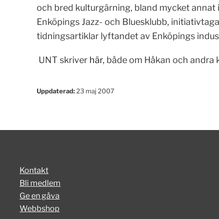
och bred kulturgärning, bland mycket annat 
Enköpings Jazz- och Bluesklubb, initiativtaga
tidningsartiklar lyftandet av Enköpings indust
UNT skriver
här
, både om Håkan och andra k
Uppdaterad:
23 maj 2007
Kontakt
Bli medlem
Ge en gåva
Webbshop