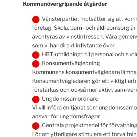
Kommunövergripande åtgärder
Vänsterpartiet motsätter sig att komm
företag. Skola, barn- och äldreomsorg är
äventyras av vinstintressen. Våra geme
som vi har direkt inflytande över.
HBT-utbildning* till personal och sk
Konsumentvägledning
Kommunens konsumentvägledare lämnar sin
Konsumentvägledaren gör ett viktigt arbe
förstärkas och också mer aktivt sam-ver
Ungdomssamordnare
Vi vill införa en tjänst som ungdomssam
ansvar för ungdomsfrågor.
Centrala projektmedel för förvaltni
För att ytterligare stimulera ett förvaltn