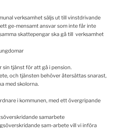
unal verksamhet säljs ut till vinstdrivande
 ett ge-mensamt ansvar som inte får inte
nsamma skattepengar ska gå till verksamhet
olungdomar
 tjänst för att gå i pension.
te, och tjänsten behöver återsättas snarast,
ka med skolorna.
ordnare i kommunen, med ett övergripande
ngsöverskridande samarbete
ingsöverskridande sam-arbete vill vi införa