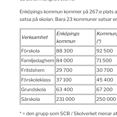
Enköpings kommun kommer på 267:e plats av
satsa på skolan. Bara 23 kommuner satsar e
Enköpings
Kommung
Verksamhet
kommun
(*)
Förskola
88 300
92 500
Familjedaghem
84 000
71 500
Fritidshem
29 700
30 700
Förskoleklass
37 100
45 400
Grundskola
63 400
67 200
Särskola
231 000
250 000
* = den grupp som SCB / Skolverket menar at