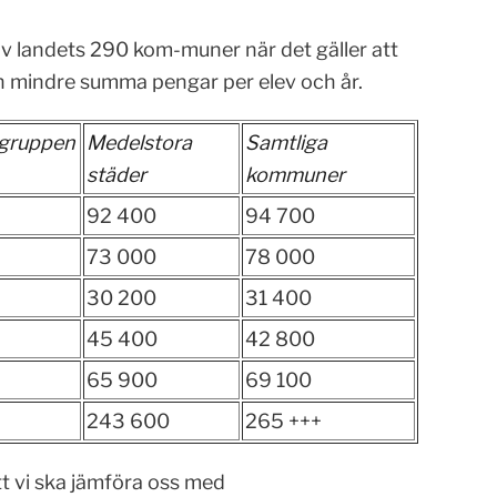
 landets 290 kom-muner när det gäller att
n mindre summa pengar per elev och år.
ruppen
Medelstora
Samtliga
städer
kommuner
92 400
94 700
73 000
78 000
30 200
31 400
45 400
42 800
65 900
69 100
243 600
265 +++
t vi ska jämföra oss med