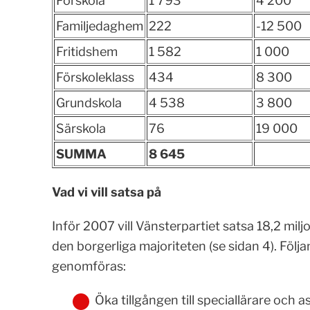
Förskola
1 793
4 200
Familjedaghem
222
-12 500
Fritidshem
1 582
1 000
Förskoleklass
434
8 300
Grundskola
4 538
3 800
Särskola
76
19 000
SUMMA
8 645
Vad vi vill satsa på
Inför 2007 vill Vänsterpartiet satsa 18,2 mil
den borgerliga majoriteten (se sidan 4). Följ
genomföras:
Öka tillgången till speciallärare och 