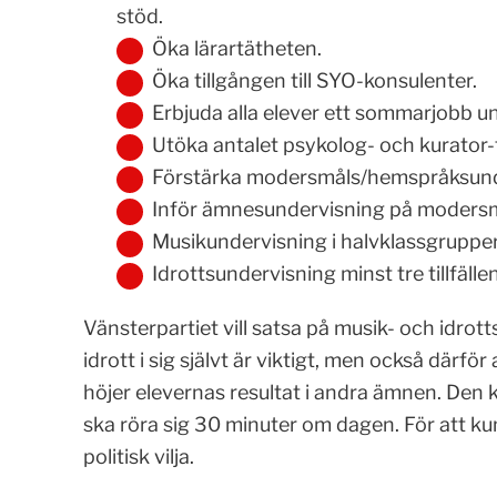
stöd.
Öka lärartätheten.
Öka tillgången till SYO-konsulenter.
Erbjuda alla elever ett sommarjobb un
Utöka antalet psykolog- och kurator-
Förstärka modersmåls/hemspråksund
Inför ämnesundervisning på modersmå
Musikundervisning i halvklassgruppe
Idrottsundervisning minst tre tillfälle
Vänsterpartiet vill satsa på musik- och idro
idrott i sig självt är viktigt, men också därfö
höjer elevernas resultat i andra ämnen. Den
ska röra sig 30 minuter om dagen. För att ku
politisk vilja.