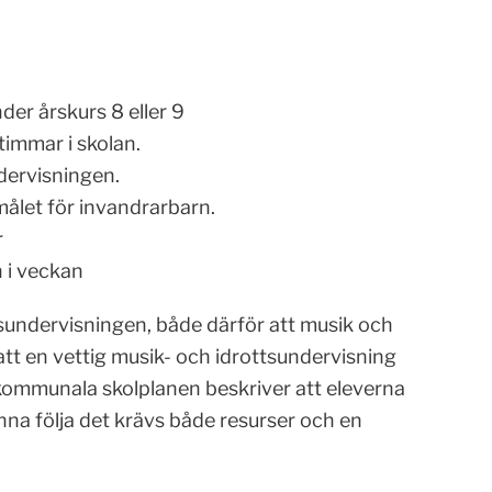
der årskurs 8 eller 9
timmar i skolan.
ervisningen.
let för invandrarbarn.
r
n i veckan
ttsundervisningen, både därför att musik och
r att en vettig musik- och idrottsundervisning
 kommunala skolplanen beskriver att eleverna
nna följa det krävs både resurser och en