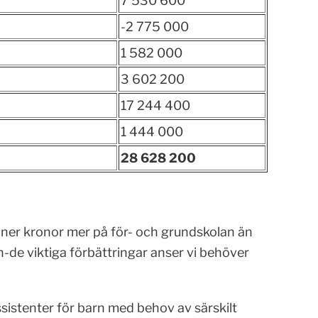
7 530 600
-2 775 000
1 582 000
3 602 200
17 244 400
1 444 000
28 628 200
joner kronor mer på för- och grundskolan än
an-de viktiga förbättringar anser vi behöver
assistenter för barn med behov av särskilt