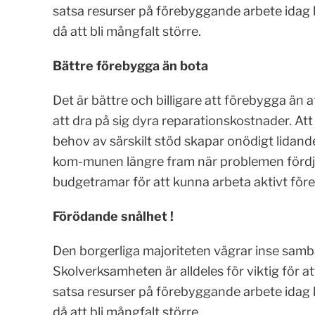
satsa resurser på förebyggande arbete ida
då att bli mångfalt större.
Bättre förebygga än bota
Det är bättre och billigare att förebygga än a
att dra på sig dyra reparationskostnader. Att 
behov av särskilt stöd skapar onödigt lidand
kom-munen längre fram när problemen fördj
budgetramar för att kunna arbeta aktivt fö
Förödande snålhet !
Den borgerliga majoriteten vägrar inse samb
Skolverksamheten är alldeles för viktig för at
satsa resurser på förebyggande arbete ida
då att bli mångfalt större.