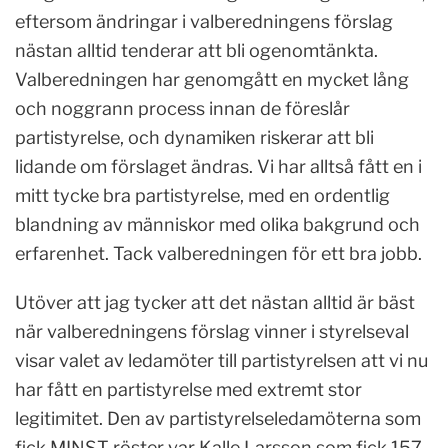
eftersom ändringar i valberedningens förslag
nästan alltid tenderar att bli ogenomtänkta.
Valberedningen har genomgått en mycket lång
och noggrann process innan de föreslår
partistyrelse, och dynamiken riskerar att bli
lidande om förslaget ändras. Vi har alltså fått en i
mitt tycke bra partistyrelse, med en ordentlig
blandning av människor med olika bakgrund och
erfarenhet. Tack valberedningen för ett bra jobb.
Utöver att jag tycker att det nästan alltid är bäst
när valberedningens förslag vinner i styrelseval
visar valet av ledamöter till partistyrelsen att vi nu
har fått en partistyrelse med extremt stor
legitimitet. Den av partistyrelseledamöterna som
fick MINST röster var Kalle Larsson som fick 157