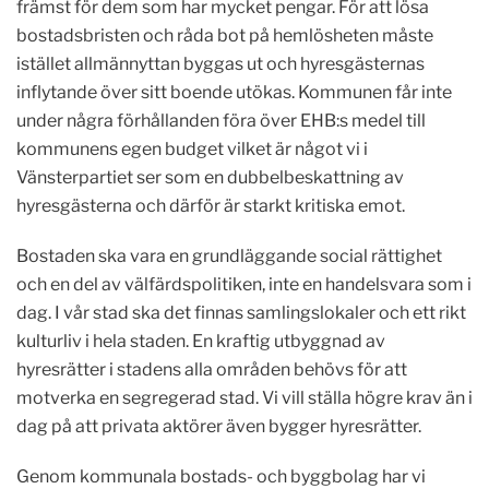
främst för dem som har mycket pengar. För att lösa
bostadsbristen och råda bot på hemlösheten måste
istället allmännyttan byggas ut och hyresgästernas
inflytande över sitt boende utökas. Kommunen får inte
under några förhållanden föra över EHB:s medel till
kommunens egen budget vilket är något vi i
Vänsterpartiet ser som en dubbelbeskattning av
hyresgästerna och därför är starkt kritiska emot.
Bostaden ska vara en grundläggande social rättighet
och en del av välfärdspolitiken, inte en handelsvara som i
dag. I vår stad ska det finnas samlingslokaler och ett rikt
kulturliv i hela staden. En kraftig utbyggnad av
hyresrätter i stadens alla områden behövs för att
motverka en segregerad stad. Vi vill ställa högre krav än i
dag på att privata aktörer även bygger hyresrätter.
Genom kommunala bostads- och byggbolag har vi