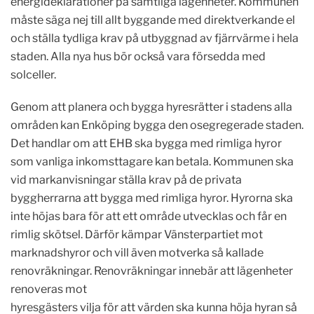
energideklarationer på samtliga lägenheter. Kommunen
måste säga nej till allt byggande med direktverkande el
och ställa tydliga krav på utbyggnad av fjärrvärme i hela
staden. Alla nya hus bör också vara försedda med
solceller.
Genom att planera och bygga hyresrätter i stadens alla
områden kan Enköping bygga den osegregerade staden.
Det handlar om att EHB ska bygga med rimliga hyror
som vanliga inkomsttagare kan betala. Kommunen ska
vid markanvisningar ställa krav på de privata
byggherrarna att bygga med rimliga hyror. Hyrorna ska
inte höjas bara för att ett område utvecklas och får en
rimlig skötsel. Därför kämpar Vänsterpartiet mot
marknadshyror och vill även motverka så kallade
renovräkningar. Renovräkningar innebär att lägenheter
renoveras mot
hyresgästers vilja för att värden ska kunna höja hyran så