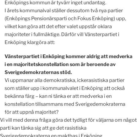
Enköpings kommun är tyvärr inget undantag.
I årets kommunalval ställer dessutom två nya partier
(Enköpings Pensionärsparti och Fokus Enköping) upp,
vilket kan göra att det efter valet uppstår oklara
majoriteter i fullmäktige. Därför vill Vänsterpartiet i
Enköping klargöra att:
Vänsterpartiet i Enköping kommer aldrig att medverka
i en majoritetskonstellation som är beroende av
Sverigedemokraternas stöd.
Vi uppmanar alla demokratiska, ickerasistiska partier
som ställer upp i kommunalvalet i Enköping att också
bekänna färg – kan ni tänka er att medverka i en
konstellation tillsammans med Sverigedemokraterna
för att uppnå majoritet?
Vi vill med denna fråga göra det tydligt för väljarna om något
parti kan tänka sig att ge det rasistiska
Sverigedemokraterna en maktbas i Enköping.